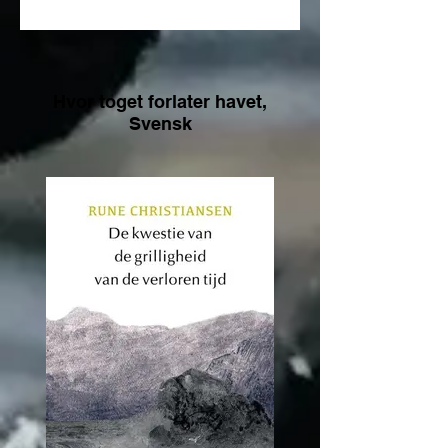
Hvor toget forlater havet,
Svensk