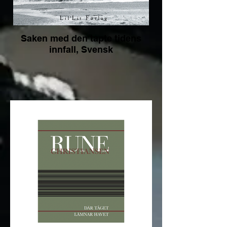
Saken med den tapte tidens
innfall, Svensk